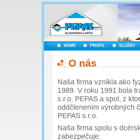
HOME
PROFIL
SLUŽBY
O nás
Naša firma vznikla ako fy
1989. V roku 1991 bola t
s.r.o. PEPAS a spol, z kto
oddčlenením výrobných či
PEPAS s.r.o.
Naša firma spolu s dcérs
zabezpečuje: