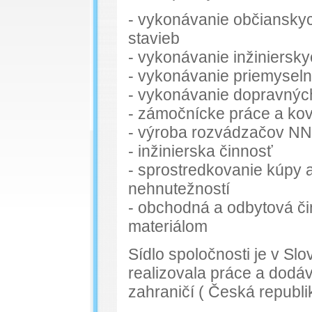
- vykonávanie občiansky
stavieb
- vykonávanie inžiniersky
- vykonávanie priemyseln
- vykonávanie dopravnýc
- zámočnícke práce a ko
- výroba rozvádzačov NN
- inžinierska činnosť
- sprostredkovanie kúpy 
nehnutežností
- obchodná a odbytová č
materiálom
Sídlo spoločnosti je v Sl
realizovala práce a dodá
zahraničí ( Česká republi