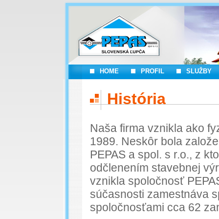
HOME
PROFIL
SLUŽBY
História
Naša firma vznikla ako fy
1989. Neskôr bola založ
PEPAS a spol. s r.o., z kt
odčlenením stavebnej výr
vznikla spoločnosť PEPAS 
súčasnosti zamestnáva s
spoločnosťami cca 62 za