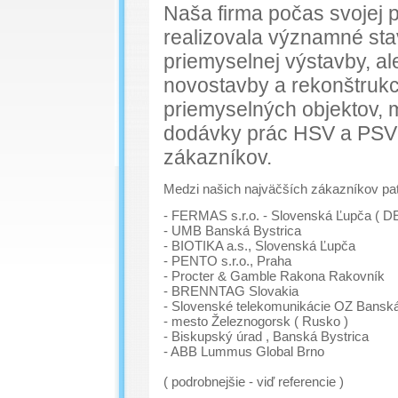
Naša firma počas svojej 
realizovala významné sta
priemyselnej výstavby, al
novostavby a rekonštrukc
priemyselných objektov, 
dodávky prác HSV a PSV 
zákazníkov.
Medzi našich najväčších zákazníkov patr
- FERMAS s.r.o. - Slovenská Ľupča ( 
- UMB Banská Bystrica
- BIOTIKA a.s., Slovenská Ľupča
- PENTO s.r.o., Praha
- Procter & Gamble Rakona Rakovník
- BRENNTAG Slovakia
- Slovenské telekomunikácie OZ Banská
- mesto Železnogorsk ( Rusko )
- Biskupský úrad , Banská Bystrica
- ABB Lummus Global Brno
( podrobnejšie - viď referencie )