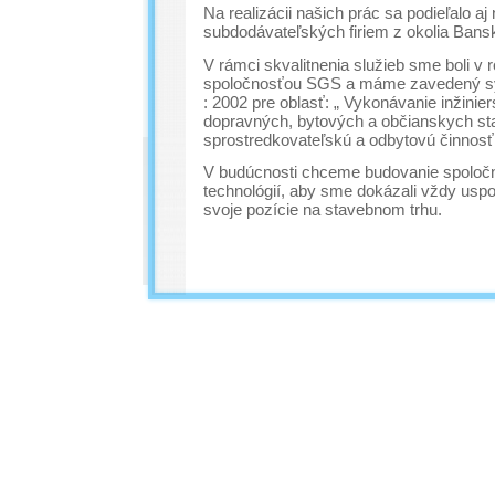
Na realizácii našich prác sa podieľalo a
subdodávateľských firiem z okolia Bansk
V rámci skvalitnenia služieb sme boli v r
spoločnosťou SGS a máme zavedený sys
: 2002 pre oblasť: „ Vykonávanie inžinie
dopravných, bytových a občianskych st
sprostredkovateľskú a odbytovú činnosť 
V budúcnosti chceme budovanie spoločn
technológií, aby sme dokázali vždy uspo
svoje pozície na stavebnom trhu.